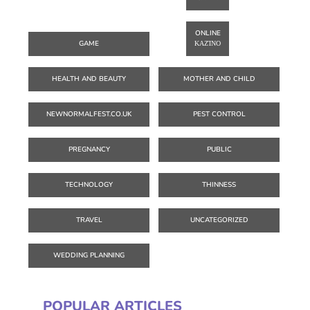
ONLINE
GAME
ΚΑΖΊΝΟ
HEALTH AND BEAUTY
MOTHER AND CHILD
NEWNORMALFEST.CO.UK
PEST CONTROL
PREGNANCY
PUBLIC
TECHNOLOGY
THINNESS
TRAVEL
UNCATEGORIZED
WEDDING PLANNING
POPULAR ARTICLES