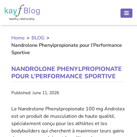
HEALTH
AND
Home
>
BLOG
>
BEAUTY
Nandrolone Phenylpropionate pour l’Performance
MOTHER
Sportive
AND
CHILD
NANDROLONE PHENYLPROPIONATE
POUR L’PERFORMANCE SPORTIVE
PREGNANCY
RECIPES
Published: June 11, 2026
Le Nandrolone Phenylpropionate 100 mg Androlex
Open
est un produit de musculation de haute qualité,
menu
THINNESS
spécialement conçu pour les athlètes et les
bodybuilders qui cherchent à maximiser leurs gains
CONTACT