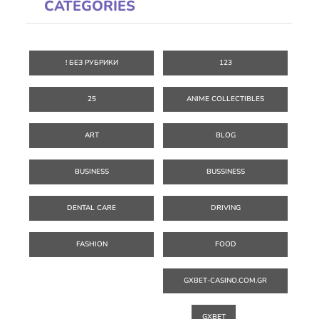
CATEGORIES
! БЕЗ РУБРИКИ
123
25
ANIME COLLECTIBLES
ART
BLOG
BUSINESS
BUSSINESS
DENTAL CARE
DRIVING
FASHION
FOOD
GXBET-CASINO.COM.GR
GXBET