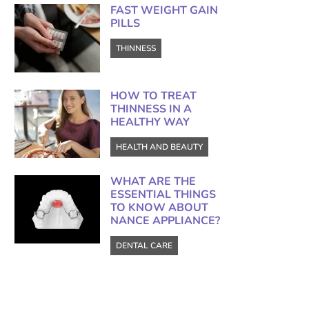
FAST WEIGHT GAIN
PILLS
THINNESS
HOW TO TREAT
THINNESS IN A
HEALTHY WAY
HEALTH AND BEAUTY
WHAT ARE THE
ESSENTIAL THINGS
TO KNOW ABOUT
NANCE APPLIANCE?
DENTAL CARE