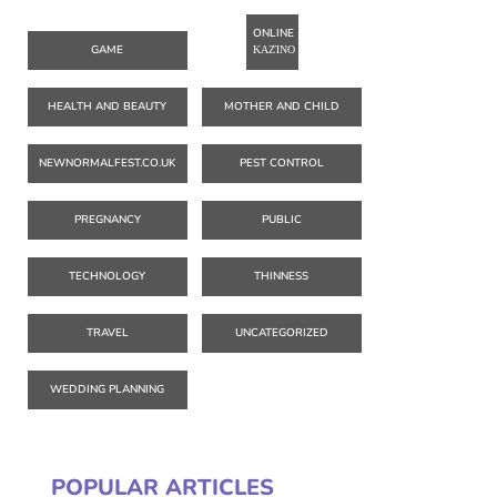
ONLINE
GAME
ΚΑΖΊΝΟ
HEALTH AND BEAUTY
MOTHER AND CHILD
NEWNORMALFEST.CO.UK
PEST CONTROL
PREGNANCY
PUBLIC
TECHNOLOGY
THINNESS
TRAVEL
UNCATEGORIZED
WEDDING PLANNING
POPULAR ARTICLES