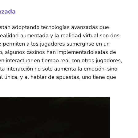
nzada
 están adoptando tecnologías avanzadas que
realidad aumentada y la realidad virtual son dos
 permiten a los jugadores sumergirse en un
lo, algunos casinos han implementado salas de
n interactuar en tiempo real con otros jugadores,
sta interacción no solo aumenta la emoción, sino
l única, y al hablar de apuestas, uno tiene que