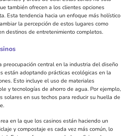
que también ofrecen a los clientes opciones
ita. Esta tendencia hacia un enfoque más holístico
cambiar la percepción de estos lugares como
 en destinos de entretenimiento completos.
asinos
a preocupación central en la industria del diseño
 están adoptando prácticas ecológicas en la
ones. Esto incluye el uso de materiales
ble y tecnologías de ahorro de agua. Por ejemplo,
 solares en sus techos para reducir su huella de
e.
área en la que los casinos están haciendo un
claje y compostaje es cada vez más común, lo