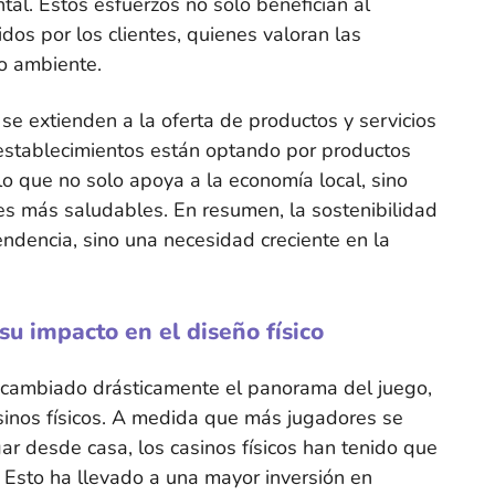
al. Estos esfuerzos no solo benefician al
dos por los clientes, quienes valoran las
o ambiente.
 se extienden a la oferta de productos y servicios
 establecimientos están optando por productos
lo que no solo apoya a la economía local, sino
es más saludables. En resumen, la sostenibilidad
endencia, sino una necesidad creciente en la
 su impacto en el diseño físico
ha cambiado drásticamente el panorama del juego,
asinos físicos. A medida que más jugadores se
ar desde casa, los casinos físicos han tenido que
. Esto ha llevado a una mayor inversión en