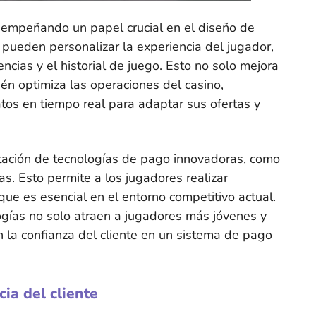
desempeñando un papel crucial en el diseño de
pueden personalizar la experiencia del jugador,
cias y el historial de juego. Esto no solo mejora
bién optimiza las operaciones del casino,
tos en tiempo real para adaptar sus ofertas y
tación de tecnologías de pago innovadoras, como
as. Esto permite a los jugadores realizar
que es esencial en el entorno competitivo actual.
ogías no solo atraen a jugadores más jóvenes y
 la confianza del cliente en un sistema de pago
ia del cliente