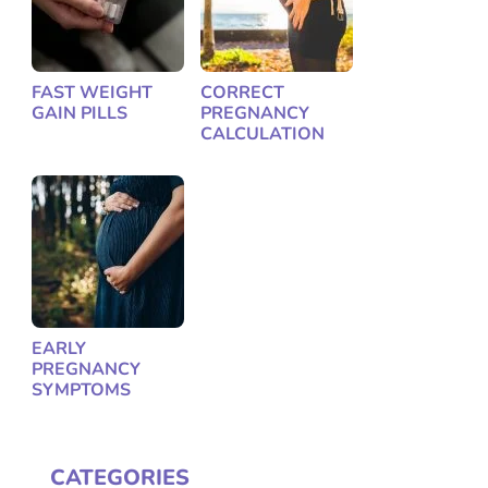
FAST WEIGHT
CORRECT
GAIN PILLS
PREGNANCY
CALCULATION
EARLY
PREGNANCY
SYMPTOMS
CATEGORIES