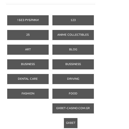
! БЕЗ РУБРИКИ
123
25
ANIME COLLECTIBLES
ART
BLOG
BUSINESS
BUSSINESS
DENTAL CARE
DRIVING
FASHION
FOOD
GXBET-CASINO.COM.GR
GXBET