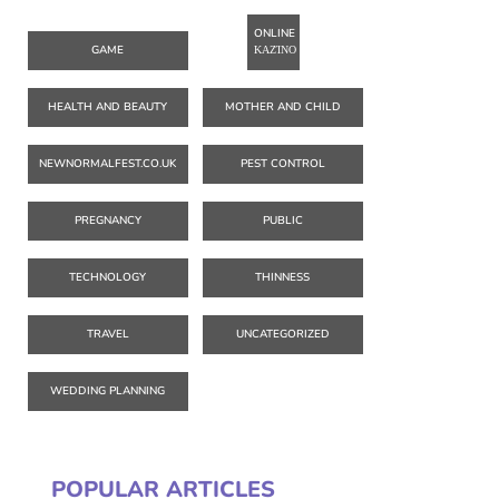
ONLINE
GAME
ΚΑΖΊΝΟ
HEALTH AND BEAUTY
MOTHER AND CHILD
NEWNORMALFEST.CO.UK
PEST CONTROL
PREGNANCY
PUBLIC
TECHNOLOGY
THINNESS
TRAVEL
UNCATEGORIZED
WEDDING PLANNING
POPULAR ARTICLES