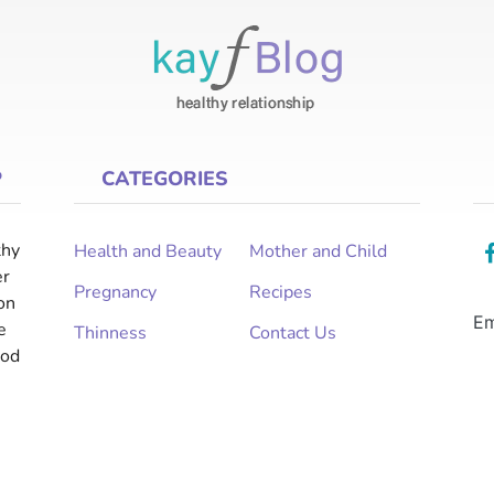
P
CATEGORIES
thy
Health and Beauty
Mother and Child
er
Pregnancy
Recipes
on
Em
e
Thinness
Contact Us
ood