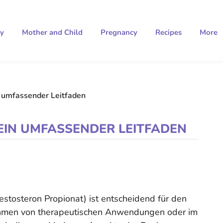
ty
Mother and Child
Pregnancy
Recipes
More
n umfassender Leitfaden
 EIN UMFASSENDER LEITFADEN
estosteron Propionat) ist entscheidend für den
ahmen von therapeutischen Anwendungen oder im