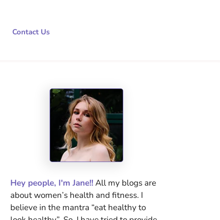
Contact Us
Hey people, I'm Jane!!
All my blogs are
about women’s health and fitness. I
believe in the mantra “eat healthy to
look healthy”. So, I have tried to provide